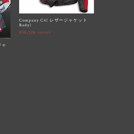
Company C4( レザージャケット
Redy)
¥50,320
20%OFF
ージャ