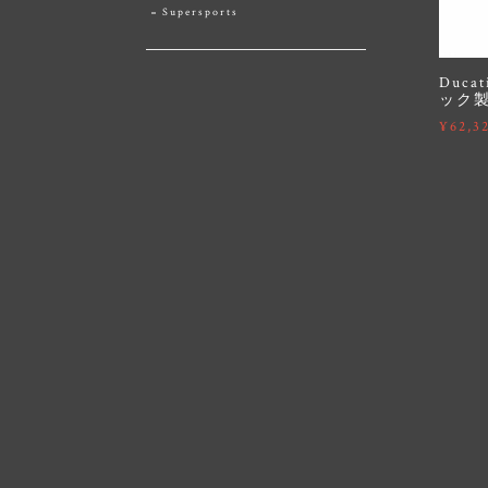
Supersports
Duca
ック製
¥62,3