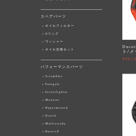
スペアパーツ
オイルフィルター
Oリング
ワッシャー
Duca
オイル交換セット
ト/メ
¥90,3
パフォーマンスパーツ
Scrambler
Panigale
Streetfighter
Monster
Hypermotard
Diavel
Multistrada
DesertX